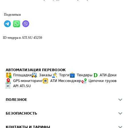
Поделиться
ID тендера в ATI.SU
45259
АВТОМАТИЗАЦИЯ ПЕРЕВОЗОК
Площадки
Заказы
Торги
Тендеры
АТИ-Доки
GPS-мониторинг
АТИ Мессенджер
Цепочки грузов
API ATI.SU
ПОЛЕЗНОЕ
Расчет расстояний
БЕЗОПАСНОСТЬ
Академия ATI.SU
ATI.SU о безопасности
Звезды ATI.SU на вашем сайте
КОНТАКТЫ И ТАРИФЫ