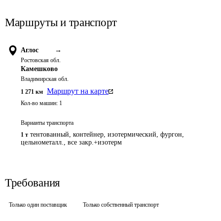
Маршруты и транспорт
Аглос
→
Ростовская обл.
Камешково
Владимирская обл.
Маршрут на карте
1 271
км
Кол-во машин:
1
Варианты транспорта
тентованный, контейнер, изотермический, фургон,
1 т
цельнометалл., все закр.+изотерм
Требования
Только один поставщик
Только собственный транспорт