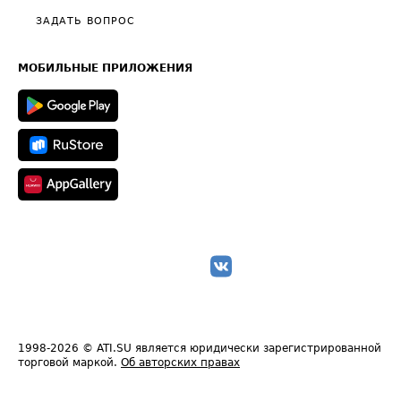
Полезное по перевозкам
Общие положения
ЗАДАТЬ ВОПРОС
Часто задаваемые вопросы (FAQ)
Карта сайта
Техническая информация
МОБИЛЬНЫЕ ПРИЛОЖЕНИЯ
1998-2026
© ATI.SU является юридически зарегистрированной
торговой маркой.
Об авторских правах