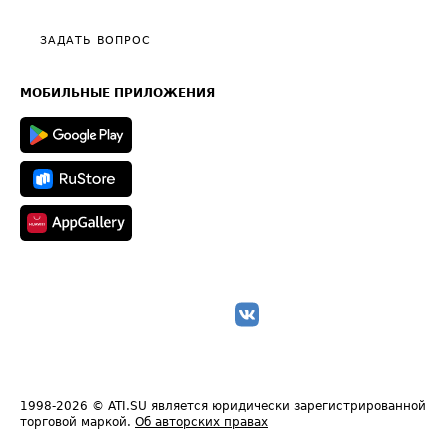
Видео по работе с ATI.SU
Политика конфиденциальности
Полезное по перевозкам
Общие положения
ЗАДАТЬ ВОПРОС
Часто задаваемые вопросы (FAQ)
Карта сайта
Техническая информация
МОБИЛЬНЫЕ ПРИЛОЖЕНИЯ
1998-2026
© ATI.SU является юридически зарегистрированной
торговой маркой.
Об авторских правах