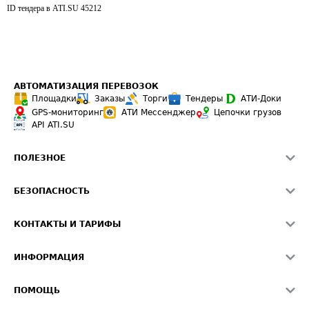
ID тендера в ATI.SU
45212
АВТОМАТИЗАЦИЯ ПЕРЕВОЗОК
Площадки
Заказы
Торги
Тендеры
АТИ-Доки
GPS-мониторинг
АТИ Мессенджер
Цепочки грузов
API ATI.SU
ПОЛЕЗНОЕ
Расчет расстояний
БЕЗОПАСНОСТЬ
Академия ATI.SU
ATI.SU о безопасности
Звезды ATI.SU на вашем сайте
КОНТАКТЫ И ТАРИФЫ
Памятка по проверке контрагентов
Индекс ATI.SU FTL РФ
О системе ATI.SU
Светофор+
Средние ставки
ИНФОРМАЦИЯ
Контактная информация
Страхование
Выгодные направления
Блог
Реклама на сайте
О формировании Паспорта
ПОМОЩЬ
Эксклюзивные материалы
Тарифы