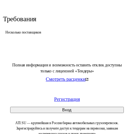
Требования
Несколько поставщиков
Полная информация и возможность оставить отклик доступны
только с лицензией «Тендеры»
Смотреть расценки
Регистрация
Вход
ATI.SU — крупнейшая в России биржа автомобильных грузоперевозок.
Зарегистрируйтесь и получите доступ к тендерам на перевозки, заявкам
на перевозку грузов и поиск транспорта