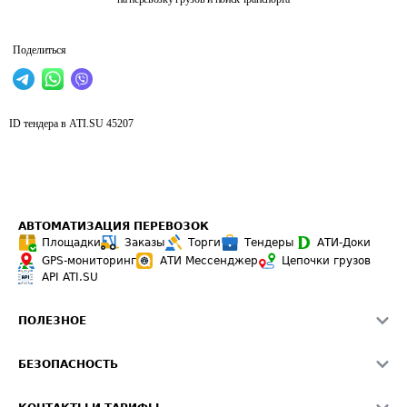
Поделиться
ID тендера в ATI.SU
45207
АВТОМАТИЗАЦИЯ ПЕРЕВОЗОК
Площадки
Заказы
Торги
Тендеры
АТИ-Доки
GPS-мониторинг
АТИ Мессенджер
Цепочки грузов
API ATI.SU
ПОЛЕЗНОЕ
Расчет расстояний
БЕЗОПАСНОСТЬ
Академия ATI.SU
ATI.SU о безопасности
Звезды ATI.SU на вашем сайте