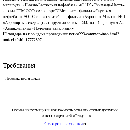
маршруту: «Нижне-Бестяхская нефтебаза» АО НК «Туймаада-Нефть» 
- склад ГСМ ООО «АэропортГСМсервис», филиал «Якутская 
нефтебаза» АО «Саханефтегазсбыт», филиал «Аэропорт Маган» ФКП 
«Аэропорты Севера» (планируемый объем – 500 тонн), для нужд АО 
«Авиакомпания «Полярные авиалинии»
ID тендера на площадке проведения: 
notice223/common-info.html?
noticeInfoId=17772897
Требования
Несколько поставщиков
Полная информация и возможность оставить отклик доступны
только с лицензией «Тендеры»
Смотреть расценки