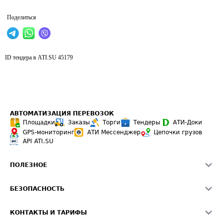
Поделиться
ID тендера в ATI.SU
45179
АВТОМАТИЗАЦИЯ ПЕРЕВОЗОК
Площадки
Заказы
Торги
Тендеры
АТИ-Доки
GPS-мониторинг
АТИ Мессенджер
Цепочки грузов
API ATI.SU
ПОЛЕЗНОЕ
Расчет расстояний
БЕЗОПАСНОСТЬ
Академия ATI.SU
ATI.SU о безопасности
Звезды ATI.SU на вашем сайте
КОНТАКТЫ И ТАРИФЫ
Памятка по проверке контрагентов