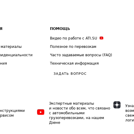
Я
ПОМОЩЬ
Видео по работе с ATI.SU
 материалы
Полезное по перевозкам
фиденциальности
Часто задаваемые вопросы (FAQ)
ения
Техническая информация
ЗАДАТЬ ВОПРОС
Экспертные материалы
Узна
и новости обо всем, что связано
инструкциями
возм
с автомобильными
ервисом
свеж
грузоперевозками, на нашем
логи
Дзене