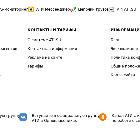
PS-мониторинг
АТИ Мессенджер
Цепочки грузов
API ATI.SU
КОНТАКТЫ И ТАРИФЫ
ИНФОРМАЦИ
О системе ATI.SU
Блог
рагентов
Контактная информация
Эксклюзивные
Реклама на сайте
Политика кон
Тарифы
Общие полож
а
Карта сайта
ую группу
Вступайте в официальную группу
Канал АТИ с 
АТИ в Одноклассниках
по работе с с