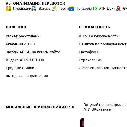
АВТОМАТИЗАЦИЯ ПЕРЕВОЗОК
Площадки
Заказы
Торги
Тендеры
АТИ-Доки
G
ПОЛЕЗНОЕ
БЕЗОПАСНОСТЬ
Расчет расстояний
ATI.SU о безопасности
Академия ATI.SU
Памятка по проверке конт
Звезды ATI.SU на вашем сайте
Светофор+
Индекс ATI.SU FTL РФ
Страхование
Средние ставки
О формировании Паспорт
Выгодные направления
Вступайте в официальн
МОБИЛЬНЫЕ ПРИЛОЖЕНИЯ ATI.SU
АТИ ВКонтакте