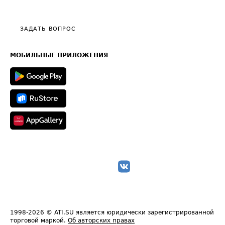
Эксклюзивные материалы
Тарифы
Видео по работе с ATI.SU
Политика конфиденциальности
Полезное по перевозкам
Общие положения
ЗАДАТЬ ВОПРОС
Часто задаваемые вопросы (FAQ)
Карта сайта
Техническая информация
МОБИЛЬНЫЕ ПРИЛОЖЕНИЯ
1998-2026
© ATI.SU является юридически зарегистрированной
торговой маркой.
Об авторских правах