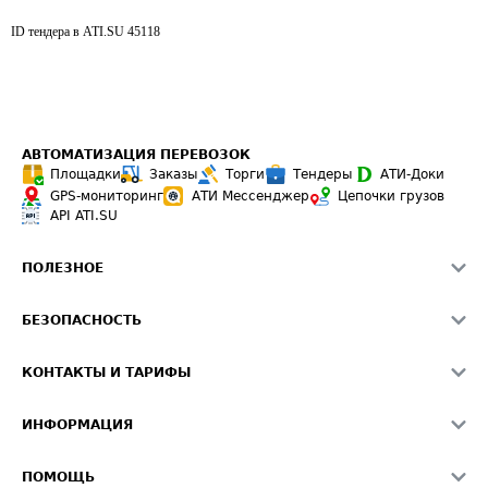
ID тендера в ATI.SU
45118
АВТОМАТИЗАЦИЯ ПЕРЕВОЗОК
Площадки
Заказы
Торги
Тендеры
АТИ-Доки
GPS-мониторинг
АТИ Мессенджер
Цепочки грузов
API ATI.SU
ПОЛЕЗНОЕ
Расчет расстояний
БЕЗОПАСНОСТЬ
Академия ATI.SU
ATI.SU о безопасности
Звезды ATI.SU на вашем сайте
КОНТАКТЫ И ТАРИФЫ
Памятка по проверке контрагентов
Индекс ATI.SU FTL РФ
О системе ATI.SU
Светофор+
Средние ставки
ИНФОРМАЦИЯ
Контактная информация
Страхование
Выгодные направления
Блог
Реклама на сайте
О формировании Паспорта
ПОМОЩЬ