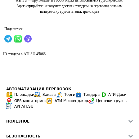
ATI.SU — крупнейшая в России биржа автомобильных грузоперевозок.
Зарегистрируйтесь и получите доступ к тендерам на перевозки, заявкам
на перевозку грузов и поиск транспорта
Поделиться
ID тендера в ATI.SU
45066
АВТОМАТИЗАЦИЯ ПЕРЕВОЗОК
Площадки
Заказы
Торги
Тендеры
АТИ-Доки
GPS-мониторинг
АТИ Мессенджер
Цепочки грузов
API ATI.SU
ПОЛЕЗНОЕ
Расчет расстояний
БЕЗОПАСНОСТЬ