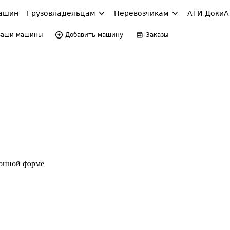
ашин
Грузовладельцам
Перевозчикам
АТИ-Доки
А
Ваши машины
Добавить машину
Заказы
ронной форме