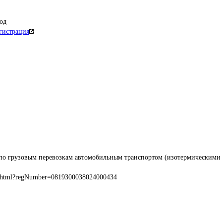
од
гистрация
 по грузовым перевозкам автомобильным транспортом (изотермическими
.html?regNumber=0819300038024000434