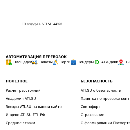
ID тендера в ATI.SU
44976
АВТОМАТИЗАЦИЯ ПЕРЕВОЗОК
Площадки
Заказы
Торги
Тендеры
АТИ-Доки
G
ПОЛЕЗНОЕ
БЕЗОПАСНОСТЬ
Расчет расстояний
ATI.SU о безопасности
Академия ATI.SU
Памятка по проверке конт
Звезды ATI.SU на вашем сайте
Светофор+
Индекс ATI.SU FTL РФ
Страхование
Средние ставки
О формировании Паспорт