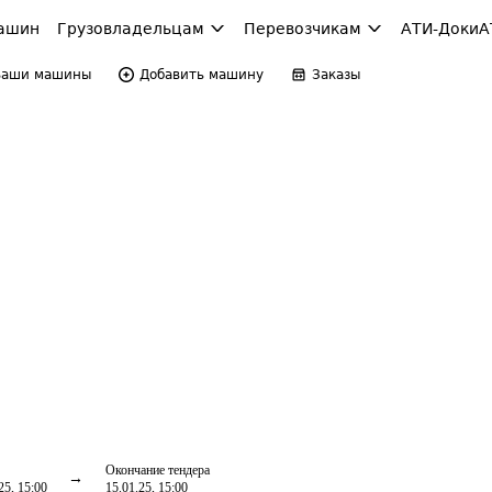
ашин
Грузовладельцам
Перевозчикам
АТИ-Доки
А
Ваши машины
Добавить машину
Заказы
Окончание тендера
25, 15:00
15.01.25, 15:00