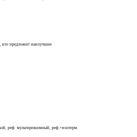
т, кто предложит наилучшие
кой, реф. мультирежимный, реф.+изотерм