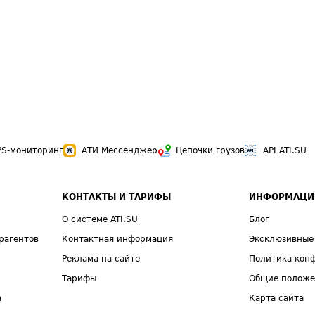
PS-мониторинг
АТИ Мессенджер
Цепочки грузов
API ATI.SU
КОНТАКТЫ И ТАРИФЫ
ИНФОРМАЦИ
О системе ATI.SU
Блог
рагентов
Контактная информация
Эксклюзивные
Реклама на сайте
Политика кон
Тарифы
Общие полож
а
Карта сайта