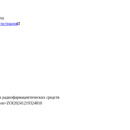
од
гистрация
а радиофармацевтических средств
ction=ZOI20241219324810