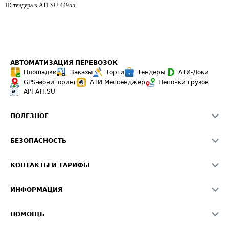
ID тендера в ATI.SU
44955
АВТОМАТИЗАЦИЯ ПЕРЕВОЗОК
Площадки
Заказы
Торги
Тендеры
АТИ-Доки
GPS-мониторинг
АТИ Мессенджер
Цепочки грузов
API ATI.SU
ПОЛЕЗНОЕ
Расчет расстояний
БЕЗОПАСНОСТЬ
Академия ATI.SU
ATI.SU о безопасности
Звезды ATI.SU на вашем сайте
КОНТАКТЫ И ТАРИФЫ
Памятка по проверке контрагентов
Индекс ATI.SU FTL РФ
О системе ATI.SU
Светофор+
Средние ставки
ИНФОРМАЦИЯ
Контактная информация
Страхование
Выгодные направления
Блог
Реклама на сайте
О формировании Паспорта
ПОМОЩЬ
Эксклюзивные материалы
Тарифы