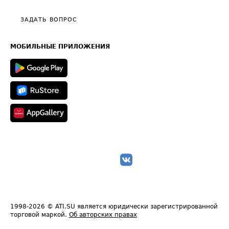
Видео по работе с ATI.SU
Политика конфиденциальности
Полезное по перевозкам
Общие положения
ЗАДАТЬ ВОПРОС
Часто задаваемые вопросы (FAQ)
Карта сайта
Техническая информация
МОБИЛЬНЫЕ ПРИЛОЖЕНИЯ
1998-2026
© ATI.SU является юридически зарегистрированной
торговой маркой.
Об авторских правах