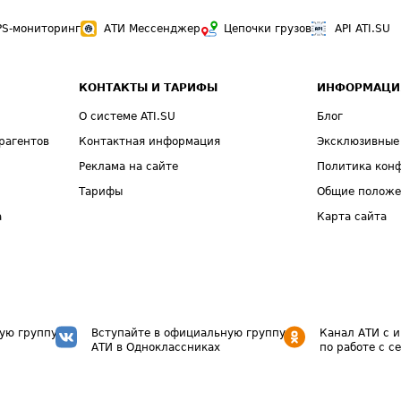
PS-мониторинг
АТИ Мессенджер
Цепочки грузов
API ATI.SU
КОНТАКТЫ И ТАРИФЫ
ИНФОРМАЦИ
О системе ATI.SU
Блог
рагентов
Контактная информация
Эксклюзивные
Реклама на сайте
Политика кон
Тарифы
Общие полож
а
Карта сайта
ую группу
Вступайте в официальную группу
Канал АТИ с 
АТИ в Одноклассниках
по работе с с