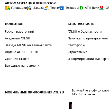
АВТОМАТИЗАЦИЯ ПЕРЕВОЗОК
Площадки
Заказы
Торги
Тендеры
АТИ-Доки
G
ПОЛЕЗНОЕ
БЕЗОПАСНОСТЬ
Расчет расстояний
ATI.SU о безопасности
Академия ATI.SU
Памятка по проверке конт
Звезды ATI.SU на вашем сайте
Светофор+
Индекс ATI.SU FTL РФ
Страхование
Средние ставки
О формировании Паспорт
Выгодные направления
Вступайте в официальн
МОБИЛЬНЫЕ ПРИЛОЖЕНИЯ ATI.SU
АТИ ВКонтакте