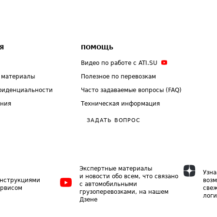
Я
ПОМОЩЬ
Видео по работе с ATI.SU
 материалы
Полезное по перевозкам
фиденциальности
Часто задаваемые вопросы (FAQ)
ения
Техническая информация
ЗАДАТЬ ВОПРОС
Экспертные материалы
Узна
и новости обо всем, что связано
инструкциями
возм
с автомобильными
ервисом
свеж
грузоперевозками, на нашем
логи
Дзене