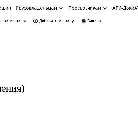
ашин
Грузовладельцам
Перевозчикам
АТИ-Доки
А
Ваши машины
Добавить машину
Заказы
ления)