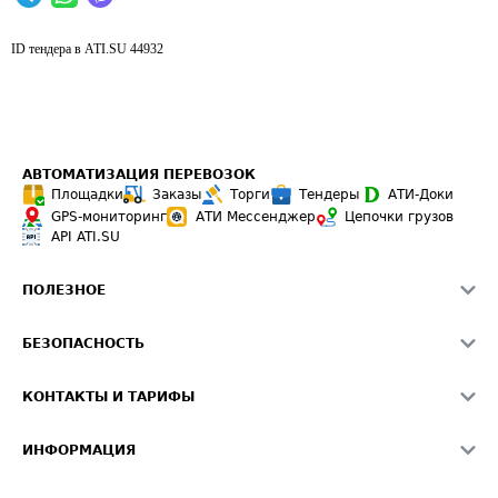
ID тендера в ATI.SU
44932
АВТОМАТИЗАЦИЯ ПЕРЕВОЗОК
Площадки
Заказы
Торги
Тендеры
АТИ-Доки
GPS-мониторинг
АТИ Мессенджер
Цепочки грузов
API ATI.SU
ПОЛЕЗНОЕ
Расчет расстояний
БЕЗОПАСНОСТЬ
Академия ATI.SU
ATI.SU о безопасности
Звезды ATI.SU на вашем сайте
КОНТАКТЫ И ТАРИФЫ
Памятка по проверке контрагентов
Индекс ATI.SU FTL РФ
О системе ATI.SU
Светофор+
Средние ставки
ИНФОРМАЦИЯ
Контактная информация
Страхование
Выгодные направления
Блог
Реклама на сайте