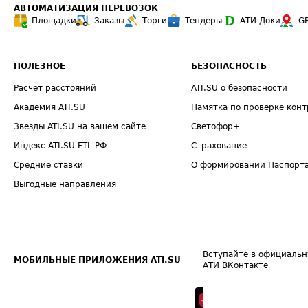
АВТОМАТИЗАЦИЯ ПЕРЕВОЗОК
Площадки
Заказы
Торги
Тендеры
АТИ-Доки
G
ПОЛЕЗНОЕ
БЕЗОПАСНОСТЬ
Расчет расстояний
ATI.SU о безопасности
Академия ATI.SU
Памятка по проверке конт
Звезды ATI.SU на вашем сайте
Светофор+
Индекс ATI.SU FTL РФ
Страхование
Средние ставки
О формировании Паспорт
Выгодные направления
Вступайте в официальн
МОБИЛЬНЫЕ ПРИЛОЖЕНИЯ ATI.SU
АТИ ВКонтакте