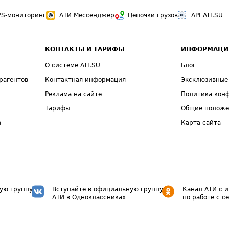
PS-мониторинг
АТИ Мессенджер
Цепочки грузов
API ATI.SU
КОНТАКТЫ И ТАРИФЫ
ИНФОРМАЦИ
О системе ATI.SU
Блог
рагентов
Контактная информация
Эксклюзивные
Реклама на сайте
Политика кон
Тарифы
Общие полож
а
Карта сайта
ую группу
Вступайте в официальную группу
Канал АТИ с 
АТИ в Одноклассниках
по работе с с