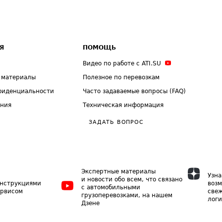
Я
ПОМОЩЬ
Видео по работе с ATI.SU
 материалы
Полезное по перевозкам
фиденциальности
Часто задаваемые вопросы (FAQ)
ения
Техническая информация
ЗАДАТЬ ВОПРОС
Экспертные материалы
Узна
и новости обо всем, что связано
инструкциями
возм
с автомобильными
ервисом
свеж
грузоперевозками, на нашем
логи
Дзене