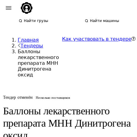
Найти грузы
Найти машины
Как участвовать в тендере
Главная
Тендеры
Баллоны
лекарственного
препарата МНН
Динитрогена
оксид
Тендер отменён
Несколько поставщиков
Баллоны лекарственного
препарата МНН Динитрогена
оксид