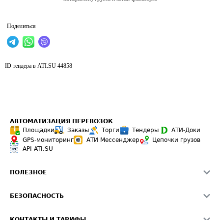
Поделиться
ID тендера в ATI.SU
44858
АВТОМАТИЗАЦИЯ ПЕРЕВОЗОК
Площадки
Заказы
Торги
Тендеры
АТИ-Доки
GPS-мониторинг
АТИ Мессенджер
Цепочки грузов
API ATI.SU
ПОЛЕЗНОЕ
Расчет расстояний
БЕЗОПАСНОСТЬ
Академия ATI.SU
ATI.SU о безопасности
Звезды ATI.SU на вашем сайте
КОНТАКТЫ И ТАРИФЫ