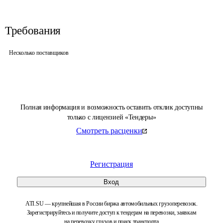
Требования
Несколько поставщиков
Полная информация и возможность оставить отклик доступны
только с лицензией «Тендеры»
Смотреть расценки
Регистрация
Вход
ATI.SU — крупнейшая в России биржа автомобильных грузоперевозок.
Зарегистрируйтесь и получите доступ к тендерам на перевозки, заявкам
на перевозку грузов и поиск транспорта