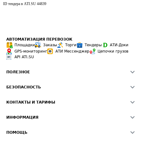
ID тендера в ATI.SU
44839
АВТОМАТИЗАЦИЯ ПЕРЕВОЗОК
Площадки
Заказы
Торги
Тендеры
АТИ-Доки
GPS-мониторинг
АТИ Мессенджер
Цепочки грузов
API ATI.SU
ПОЛЕЗНОЕ
Расчет расстояний
БЕЗОПАСНОСТЬ
Академия ATI.SU
ATI.SU о безопасности
Звезды ATI.SU на вашем сайте
КОНТАКТЫ И ТАРИФЫ
Памятка по проверке контрагентов
Индекс ATI.SU FTL РФ
О системе ATI.SU
Светофор+
Средние ставки
ИНФОРМАЦИЯ
Контактная информация
Страхование
Выгодные направления
Блог
Реклама на сайте
О формировании Паспорта
ПОМОЩЬ
Эксклюзивные материалы
Тарифы