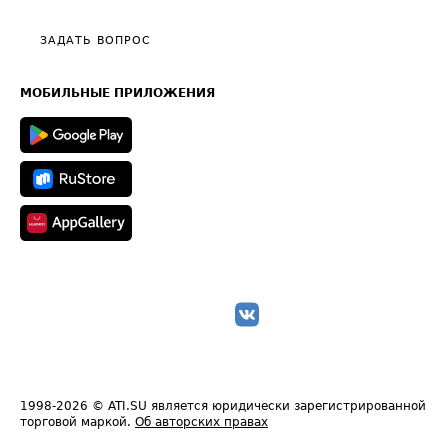
Видео по работе с ATI.SU
Политика конфиденциальности
Полезное по перевозкам
Общие положения
ЗАДАТЬ ВОПРОС
Часто задаваемые вопросы (FAQ)
Карта сайта
Техническая информация
МОБИЛЬНЫЕ ПРИЛОЖЕНИЯ
1998-2026
© ATI.SU является юридически зарегистрированной
торговой маркой.
Об авторских правах