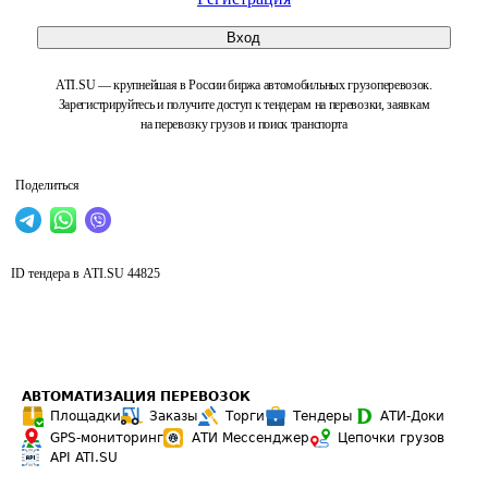
Вход
ATI.SU — крупнейшая в России биржа автомобильных грузоперевозок.
Зарегистрируйтесь и получите доступ к тендерам на перевозки, заявкам
на перевозку грузов и поиск транспорта
Поделиться
ID тендера в ATI.SU
44825
АВТОМАТИЗАЦИЯ ПЕРЕВОЗОК
Площадки
Заказы
Торги
Тендеры
АТИ-Доки
GPS-мониторинг
АТИ Мессенджер
Цепочки грузов
API ATI.SU