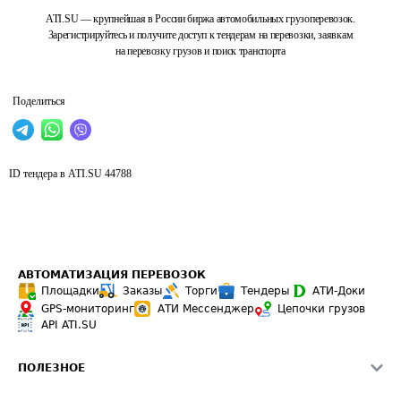
ATI.SU — крупнейшая в России биржа автомобильных грузоперевозок.
Зарегистрируйтесь и получите доступ к тендерам на перевозки, заявкам
на перевозку грузов и поиск транспорта
Поделиться
ID тендера в ATI.SU
44788
АВТОМАТИЗАЦИЯ ПЕРЕВОЗОК
Площадки
Заказы
Торги
Тендеры
АТИ-Доки
GPS-мониторинг
АТИ Мессенджер
Цепочки грузов
API ATI.SU
ПОЛЕЗНОЕ
Расчет расстояний