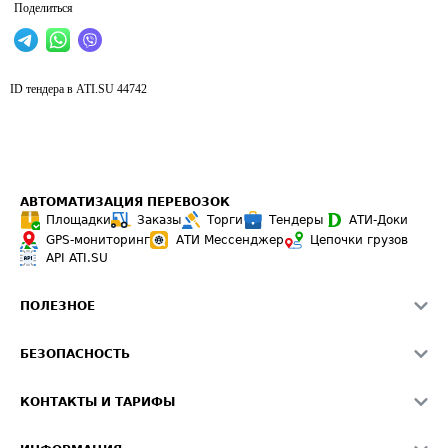
Поделиться
ID тендера в ATI.SU
44742
АВТОМАТИЗАЦИЯ ПЕРЕВОЗОК
Площадки
Заказы
Торги
Тендеры
АТИ-Доки
GPS-мониторинг
АТИ Мессенджер
Цепочки грузов
API ATI.SU
ПОЛЕЗНОЕ
Расчет расстояний
БЕЗОПАСНОСТЬ
Академия ATI.SU
ATI.SU о безопасности
Звезды ATI.SU на вашем сайте
КОНТАКТЫ И ТАРИФЫ
Памятка по проверке контрагентов
Индекс ATI.SU FTL РФ
О системе ATI.SU
Светофор+