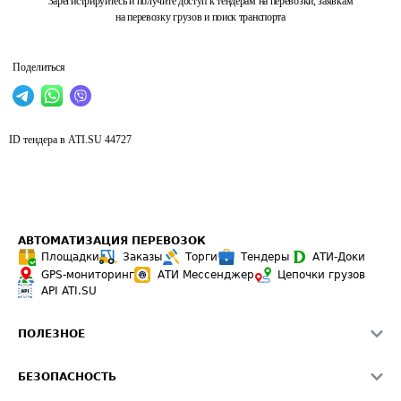
Зарегистрируйтесь и получите доступ к тендерам на перевозки, заявкам
на перевозку грузов и поиск транспорта
Поделиться
ID тендера в ATI.SU
44727
АВТОМАТИЗАЦИЯ ПЕРЕВОЗОК
Площадки
Заказы
Торги
Тендеры
АТИ-Доки
GPS-мониторинг
АТИ Мессенджер
Цепочки грузов
API ATI.SU
ПОЛЕЗНОЕ
Расчет расстояний
БЕЗОПАСНОСТЬ
Академия ATI.SU