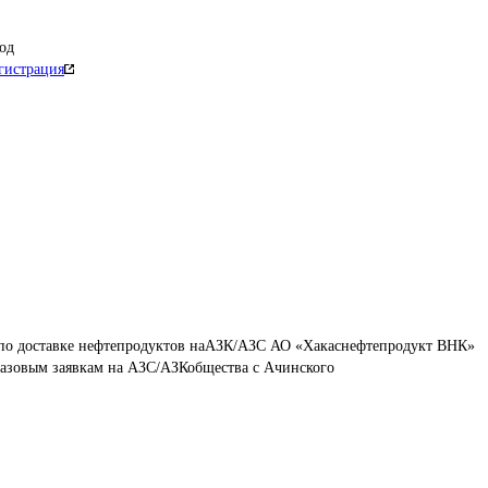
од
гистрация
 по доставке нефтепродуктов наАЗК/АЗС АО «Хакаснефтепродукт ВНК» 
азовым заявкам на АЗС/АЗКобщества с Ачинского 