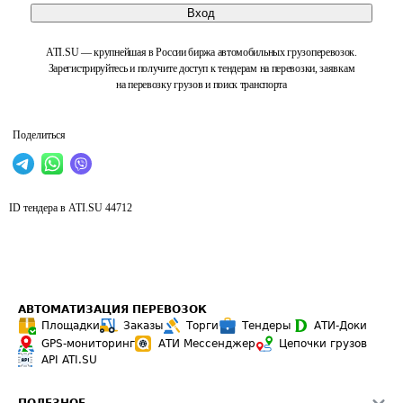
Вход
ATI.SU — крупнейшая в России биржа автомобильных грузоперевозок.
Зарегистрируйтесь и получите доступ к тендерам на перевозки, заявкам
на перевозку грузов и поиск транспорта
Поделиться
ID тендера в ATI.SU
44712
АВТОМАТИЗАЦИЯ ПЕРЕВОЗОК
Площадки
Заказы
Торги
Тендеры
АТИ-Доки
GPS-мониторинг
АТИ Мессенджер
Цепочки грузов
API ATI.SU