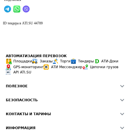
ID тендера в ATI.SU
44709
АВТОМАТИЗАЦИЯ ПЕРЕВОЗОК
Площадки
Заказы
Торги
Тендеры
АТИ-Доки
GPS-мониторинг
АТИ Мессенджер
Цепочки грузов
API ATI.SU
ПОЛЕЗНОЕ
Расчет расстояний
БЕЗОПАСНОСТЬ
Академия ATI.SU
ATI.SU о безопасности
Звезды ATI.SU на вашем сайте
КОНТАКТЫ И ТАРИФЫ
Памятка по проверке контрагентов
Индекс ATI.SU FTL РФ
О системе ATI.SU
Светофор+
Средние ставки
ИНФОРМАЦИЯ