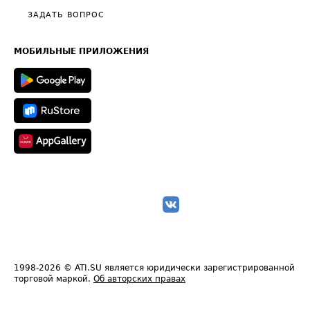
Полезное по перевозкам
Общие положения
ЗАДАТЬ ВОПРОС
Часто задаваемые вопросы (FAQ)
Карта сайта
Техническая информация
МОБИЛЬНЫЕ ПРИЛОЖЕНИЯ
1998-2026
© ATI.SU является юридически зарегистрированной
торговой маркой.
Об авторских правах