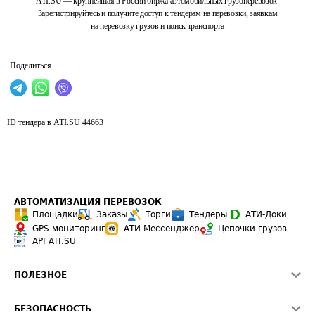
ATI.SU — крупнейшая в России биржа автомобильных грузоперевозок.
Зарегистрируйтесь и получите доступ к тендерам на перевозки, заявкам
на перевозку грузов и поиск транспорта
Поделиться
ID тендера в ATI.SU
44663
АВТОМАТИЗАЦИЯ ПЕРЕВОЗОК
Площадки
Заказы
Торги
Тендеры
АТИ-Доки
GPS-мониторинг
АТИ Мессенджер
Цепочки грузов
API ATI.SU
ПОЛЕЗНОЕ
Расчет расстояний
БЕЗОПАСНОСТЬ