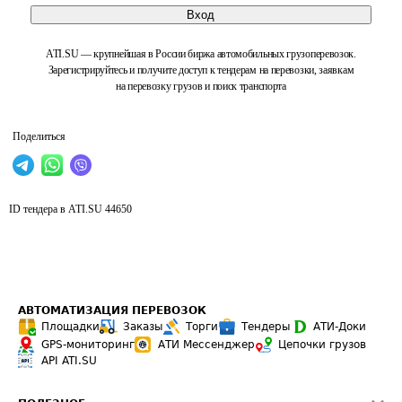
Вход
ATI.SU — крупнейшая в России биржа автомобильных грузоперевозок.
Зарегистрируйтесь и получите доступ к тендерам на перевозки, заявкам
на перевозку грузов и поиск транспорта
Поделиться
ID тендера в ATI.SU
44650
АВТОМАТИЗАЦИЯ ПЕРЕВОЗОК
Площадки
Заказы
Торги
Тендеры
АТИ-Доки
GPS-мониторинг
АТИ Мессенджер
Цепочки грузов
API ATI.SU