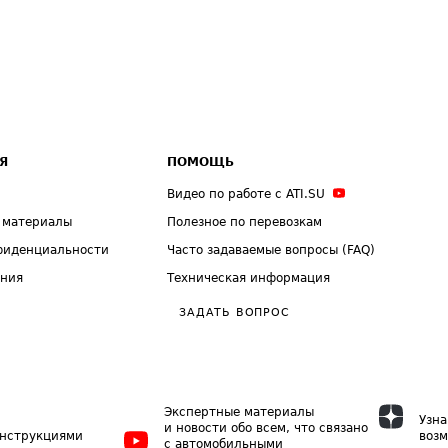
Я
ПОМОЩЬ
Видео по работе с ATI.SU
 материалы
Полезное по перевозкам
фиденциальности
Часто задаваемые вопросы (FAQ)
ения
Техническая информация
ЗАДАТЬ ВОПРОС
Экспертные материалы
Узна
и новости обо всем, что связано
инструкциями
возм
с автомобильными