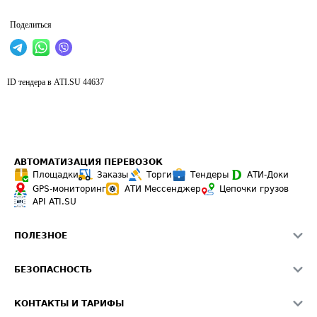
Поделиться
ID тендера в ATI.SU
44637
АВТОМАТИЗАЦИЯ ПЕРЕВОЗОК
Площадки
Заказы
Торги
Тендеры
АТИ-Доки
GPS-мониторинг
АТИ Мессенджер
Цепочки грузов
API ATI.SU
ПОЛЕЗНОЕ
Расчет расстояний
БЕЗОПАСНОСТЬ
Академия ATI.SU
ATI.SU о безопасности
Звезды ATI.SU на вашем сайте
КОНТАКТЫ И ТАРИФЫ
Памятка по проверке контрагентов