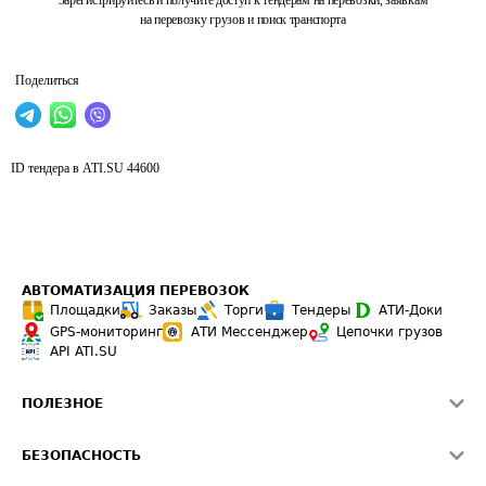
Зарегистрируйтесь и получите доступ к тендерам на перевозки, заявкам
на перевозку грузов и поиск транспорта
Поделиться
ID тендера в ATI.SU
44600
АВТОМАТИЗАЦИЯ ПЕРЕВОЗОК
Площадки
Заказы
Торги
Тендеры
АТИ-Доки
GPS-мониторинг
АТИ Мессенджер
Цепочки грузов
API ATI.SU
ПОЛЕЗНОЕ
Расчет расстояний
БЕЗОПАСНОСТЬ
Академия ATI.SU