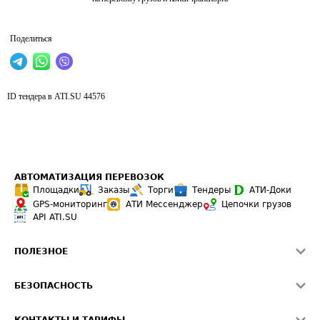
Поделиться
ID тендера в ATI.SU
44576
АВТОМАТИЗАЦИЯ ПЕРЕВОЗОК
Площадки
Заказы
Торги
Тендеры
АТИ-Доки
GPS-мониторинг
АТИ Мессенджер
Цепочки грузов
API ATI.SU
ПОЛЕЗНОЕ
Расчет расстояний
БЕЗОПАСНОСТЬ
Академия ATI.SU
ATI.SU о безопасности
Звезды ATI.SU на вашем сайте