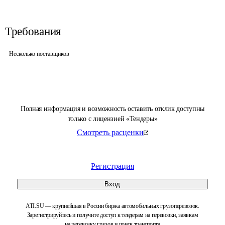
Требования
Несколько поставщиков
Полная информация и возможность оставить отклик доступны
только с лицензией «Тендеры»
Смотреть расценки
Регистрация
Вход
ATI.SU — крупнейшая в России биржа автомобильных грузоперевозок.
Зарегистрируйтесь и получите доступ к тендерам на перевозки, заявкам
на перевозку грузов и поиск транспорта