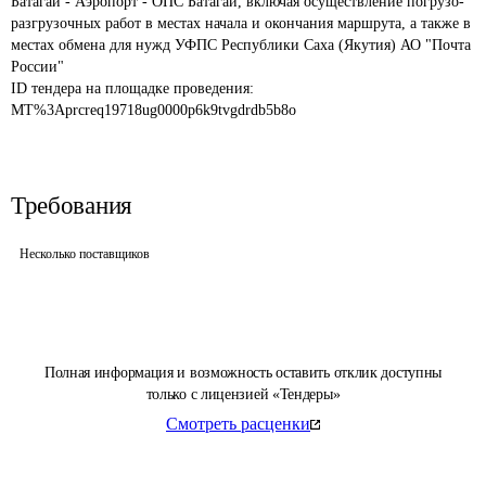
Батагай - Аэропорт - ОПС Батагай, включая осуществление погрузо-
разгрузочных работ в местах начала и окончания маршрута, а также в 
местах обмена для нужд УФПС Республики Саха (Якутия) АО "Почта 
России"
ID тендера на площадке проведения: 
MT%3Aprcreq19718ug0000p6k9tvgdrdb5b8o
Требования
Несколько поставщиков
Полная информация и возможность оставить отклик доступны
только с лицензией «Тендеры»
Смотреть расценки