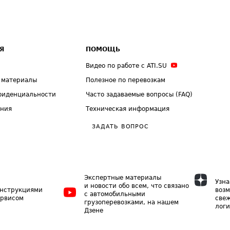
Я
ПОМОЩЬ
Видео по работе с ATI.SU
 материалы
Полезное по перевозкам
фиденциальности
Часто задаваемые вопросы (FAQ)
ения
Техническая информация
ЗАДАТЬ ВОПРОС
Экспертные материалы
Узна
и новости обо всем, что связано
инструкциями
возм
с автомобильными
ервисом
свеж
грузоперевозками, на нашем
логи
Дзене