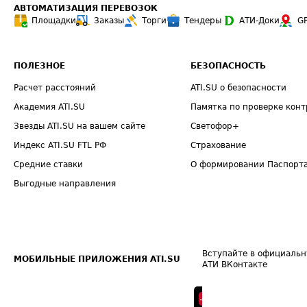
АВТОМАТИЗАЦИЯ ПЕРЕВОЗОК
Площадки
Заказы
Торги
Тендеры
АТИ-Доки
G
ПОЛЕЗНОЕ
БЕЗОПАСНОСТЬ
Расчет расстояний
ATI.SU о безопасности
Академия ATI.SU
Памятка по проверке конт
Звезды ATI.SU на вашем сайте
Светофор+
Индекс ATI.SU FTL РФ
Страхование
Средние ставки
О формировании Паспорт
Выгодные направления
Вступайте в официальн
МОБИЛЬНЫЕ ПРИЛОЖЕНИЯ ATI.SU
АТИ ВКонтакте