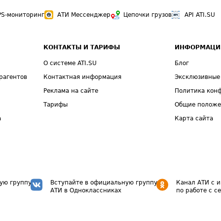
PS-мониторинг
АТИ Мессенджер
Цепочки грузов
API ATI.SU
КОНТАКТЫ И ТАРИФЫ
ИНФОРМАЦИ
О системе ATI.SU
Блог
рагентов
Контактная информация
Эксклюзивные
Реклама на сайте
Политика кон
Тарифы
Общие полож
а
Карта сайта
ую группу
Вступайте в официальную группу
Канал АТИ с 
АТИ в Одноклассниках
по работе с с