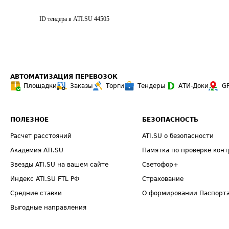
ID тендера в ATI.SU
44505
АВТОМАТИЗАЦИЯ ПЕРЕВОЗОК
Площадки
Заказы
Торги
Тендеры
АТИ-Доки
G
ПОЛЕЗНОЕ
БЕЗОПАСНОСТЬ
Расчет расстояний
ATI.SU о безопасности
Академия ATI.SU
Памятка по проверке конт
Звезды ATI.SU на вашем сайте
Светофор+
Индекс ATI.SU FTL РФ
Страхование
Средние ставки
О формировании Паспорт
Выгодные направления