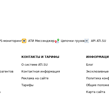
PS-мониторинг
АТИ Мессенджер
Цепочки грузов
API ATI.SU
КОНТАКТЫ И ТАРИФЫ
ИНФОРМАЦИ
О системе ATI.SU
Блог
рагентов
Контактная информация
Эксклюзивные
Реклама на сайте
Политика кон
Тарифы
Общие полож
а
Карта сайта