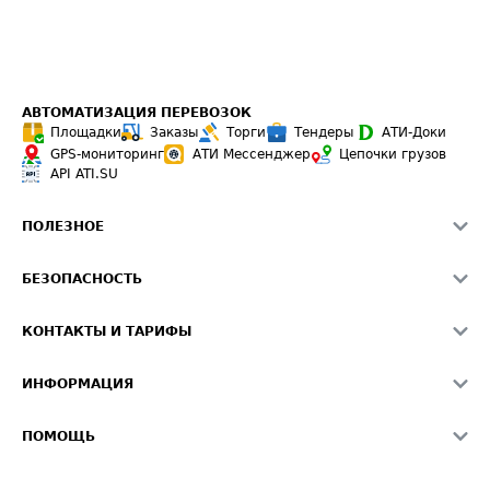
АВТОМАТИЗАЦИЯ ПЕРЕВОЗОК
Площадки
Заказы
Торги
Тендеры
АТИ-Доки
GPS-мониторинг
АТИ Мессенджер
Цепочки грузов
API ATI.SU
ПОЛЕЗНОЕ
Расчет расстояний
БЕЗОПАСНОСТЬ
Академия ATI.SU
ATI.SU о безопасности
Звезды ATI.SU на вашем сайте
КОНТАКТЫ И ТАРИФЫ
Памятка по проверке контрагентов
Индекс ATI.SU FTL РФ
О системе ATI.SU
Светофор+
Средние ставки
ИНФОРМАЦИЯ
Контактная информация
Страхование
Выгодные направления
Блог
Реклама на сайте
О формировании Паспорта
ПОМОЩЬ
Эксклюзивные материалы
Тарифы
Видео по работе с ATI.SU
Политика конфиденциальности