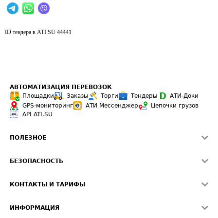
ID тендера в ATI.SU
44441
АВТОМАТИЗАЦИЯ ПЕРЕВОЗОК
Площадки
Заказы
Торги
Тендеры
АТИ-Доки
GPS-мониторинг
АТИ Мессенджер
Цепочки грузов
API ATI.SU
ПОЛЕЗНОЕ
Расчет расстояний
БЕЗОПАСНОСТЬ
Академия ATI.SU
ATI.SU о безопасности
Звезды ATI.SU на вашем сайте
КОНТАКТЫ И ТАРИФЫ
Памятка по проверке контрагентов
Индекс ATI.SU FTL РФ
О системе ATI.SU
Светофор+
Средние ставки
ИНФОРМАЦИЯ
Контактная информация
Страхование