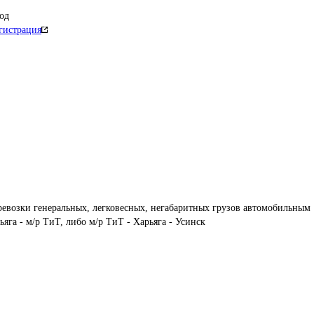
од
гистрация
евозки генеральных, легковесных, негабаритных грузов автомобильным 
га - м/р ТиТ, либо м/р ТиТ - Харьяга - Усинск