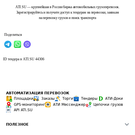
ATI.SU — крупнейшая в России биржа автомобильных грузоперевозок.
Зарегистрируйтесь и получите доступ к тендерам на перевозки, заявкам
на перевозку грузов и поиск транспорта
Поделиться
ID тендера в ATI.SU
44306
АВТОМАТИЗАЦИЯ ПЕРЕВОЗОК
Площадки
Заказы
Торги
Тендеры
АТИ-Доки
GPS-мониторинг
АТИ Мессенджер
Цепочки грузов
API ATI.SU
ПОЛЕЗНОЕ
Расчет расстояний