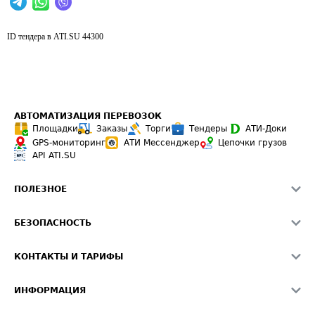
ID тендера в ATI.SU
44300
АВТОМАТИЗАЦИЯ ПЕРЕВОЗОК
Площадки
Заказы
Торги
Тендеры
АТИ-Доки
GPS-мониторинг
АТИ Мессенджер
Цепочки грузов
API ATI.SU
ПОЛЕЗНОЕ
Расчет расстояний
БЕЗОПАСНОСТЬ
Академия ATI.SU
ATI.SU о безопасности
Звезды ATI.SU на вашем сайте
КОНТАКТЫ И ТАРИФЫ
Памятка по проверке контрагентов
Индекс ATI.SU FTL РФ
О системе ATI.SU
Светофор+
Средние ставки
ИНФОРМАЦИЯ
Контактная информация
Страхование
Выгодные направления
Блог