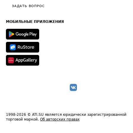
Полезное по перевозкам
Общие положения
ЗАДАТЬ ВОПРОС
Часто задаваемые вопросы (FAQ)
Карта сайта
Техническая информация
МОБИЛЬНЫЕ ПРИЛОЖЕНИЯ
1998-2026
© ATI.SU является юридически зарегистрированной
торговой маркой.
Об авторских правах