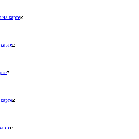
 на карте
карте
рте
карте
карте