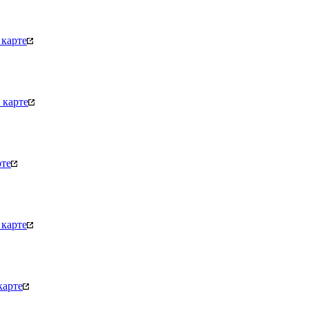
карте
 карте
рте
карте
карте