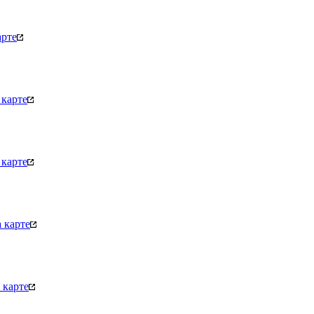
арте
карте
карте
 карте
 карте