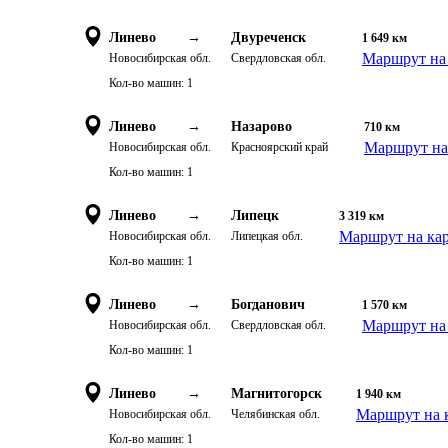
Линево
→
Двуреченск
1 649
км
Маршрут на 
Новосибирская обл.
Свердловская обл.
Кол-во машин:
1
Линево
→
Назарово
710
км
Маршрут на
Новосибирская обл.
Красноярский край
Кол-во машин:
1
Линево
→
Липецк
3 319
км
Маршрут на ка
Новосибирская обл.
Липецкая обл.
Кол-во машин:
1
Линево
→
Богданович
1 570
км
Маршрут на 
Новосибирская обл.
Свердловская обл.
Кол-во машин:
1
Линево
→
Магнитогорск
1 940
км
Маршрут на 
Новосибирская обл.
Челябинская обл.
Кол-во машин:
1