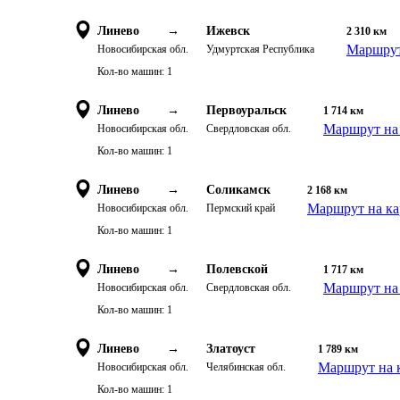
Линево
→
Ижевск
2 310
км
Маршрут
Новосибирская обл.
Удмуртская Республика
Кол-во машин:
1
Линево
→
Первоуральск
1 714
км
Маршрут на 
Новосибирская обл.
Свердловская обл.
Кол-во машин:
1
Линево
→
Соликамск
2 168
км
Маршрут на ка
Новосибирская обл.
Пермский край
Кол-во машин:
1
Линево
→
Полевской
1 717
км
Маршрут на 
Новосибирская обл.
Свердловская обл.
Кол-во машин:
1
Линево
→
Златоуст
1 789
км
Маршрут на 
Новосибирская обл.
Челябинская обл.
Кол-во машин:
1