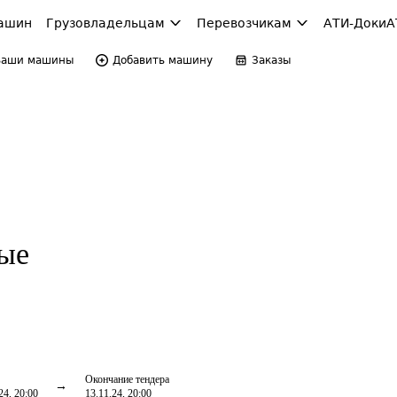
ашин
Грузовладельцам
Перевозчикам
АТИ-Доки
А
Ваши машины
Добавить машину
Заказы
ые
Окончание тендера
24, 20:00
13.11.24, 20:00