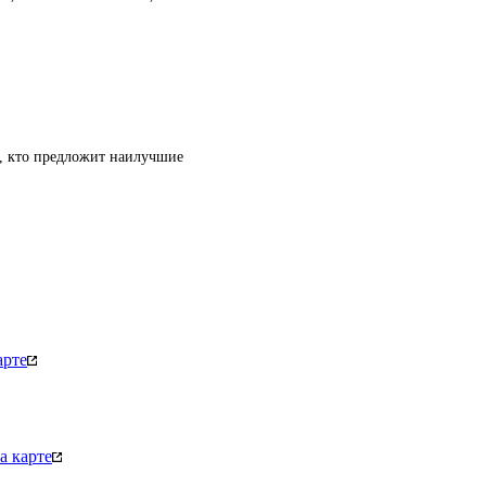
т, кто предложит наилучшие
арте
а карте