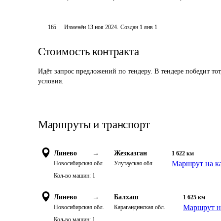
165
Изменён
13 ноя 2024
.
Создан
1 янв 1
Стоимость контракта
Идёт запрос предложений по тендеру. В тендере победит то
условия.
Маршруты и транспорт
Линево
→
Жезказган
1 622
км
Маршрут на к
Новосибирская обл.
Улутауская обл.
Кол-во машин:
1
Линево
→
Балхаш
1 625
км
Маршрут н
Новосибирская обл.
Карагандинская обл.
Кол-во машин:
1