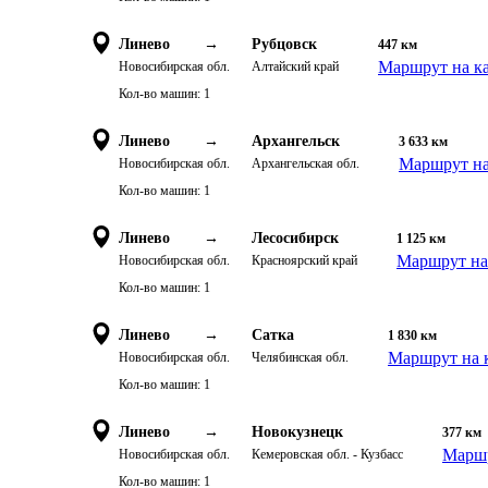
Линево
→
Рубцовск
447
км
Маршрут на к
Новосибирская обл.
Алтайский край
Кол-во машин:
1
Линево
→
Архангельск
3 633
км
Маршрут на
Новосибирская обл.
Архангельская обл.
Кол-во машин:
1
Линево
→
Лесосибирск
1 125
км
Маршрут на
Новосибирская обл.
Красноярский край
Кол-во машин:
1
Линево
→
Сатка
1 830
км
Маршрут на 
Новосибирская обл.
Челябинская обл.
Кол-во машин:
1
Линево
→
Новокузнецк
377
км
Маршр
Новосибирская обл.
Кемеровская обл. - Кузбасс
Кол-во машин:
1