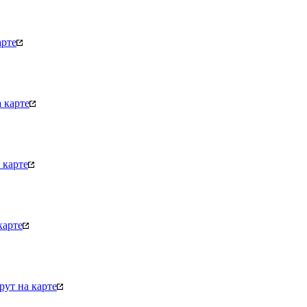
арте
 карте
 карте
карте
ут на карте