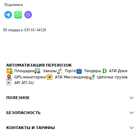
Поделиться
ID тендера в ATI.SU
44128
АВТОМАТИЗАЦИЯ ПЕРЕВОЗОК
Площадки
Заказы
Торги
Тендеры
АТИ-Доки
GPS-мониторинг
АТИ Мессенджер
Цепочки грузов
API ATI.SU
ПОЛЕЗНОЕ
Расчет расстояний
БЕЗОПАСНОСТЬ
Академия ATI.SU
ATI.SU о безопасности
Звезды ATI.SU на вашем сайте
КОНТАКТЫ И ТАРИФЫ
Памятка по проверке контрагентов
Индекс ATI.SU FTL РФ
О системе ATI.SU