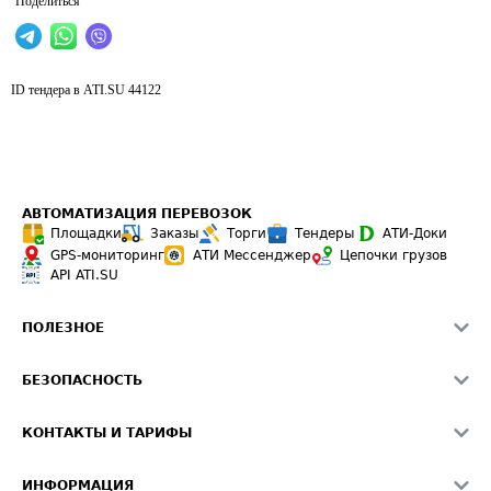
Поделиться
ID тендера в ATI.SU
44122
АВТОМАТИЗАЦИЯ ПЕРЕВОЗОК
Площадки
Заказы
Торги
Тендеры
АТИ-Доки
GPS-мониторинг
АТИ Мессенджер
Цепочки грузов
API ATI.SU
ПОЛЕЗНОЕ
Расчет расстояний
БЕЗОПАСНОСТЬ
Академия ATI.SU
ATI.SU о безопасности
Звезды ATI.SU на вашем сайте
КОНТАКТЫ И ТАРИФЫ
Памятка по проверке контрагентов
Индекс ATI.SU FTL РФ
О системе ATI.SU
Светофор+
Средние ставки
ИНФОРМАЦИЯ