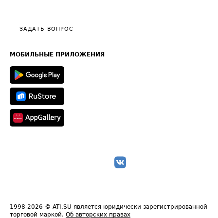
Эксклюзивные материалы
Тарифы
Видео по работе с ATI.SU
Политика конфиденциальности
Полезное по перевозкам
Общие положения
ЗАДАТЬ ВОПРОС
Часто задаваемые вопросы (FAQ)
Карта сайта
Техническая информация
МОБИЛЬНЫЕ ПРИЛОЖЕНИЯ
1998-2026
© ATI.SU является юридически зарегистрированной
торговой маркой.
Об авторских правах