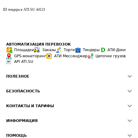
ID тендера в ATI.SU
44121
АВТОМАТИЗАЦИЯ ПЕРЕВОЗОК
Площадки
Заказы
Торги
Тендеры
АТИ-Доки
GPS-мониторинг
АТИ Мессенджер
Цепочки грузов
API ATI.SU
ПОЛЕЗНОЕ
Расчет расстояний
БЕЗОПАСНОСТЬ
Академия ATI.SU
ATI.SU о безопасности
Звезды ATI.SU на вашем сайте
КОНТАКТЫ И ТАРИФЫ
Памятка по проверке контрагентов
Индекс ATI.SU FTL РФ
О системе ATI.SU
Светофор+
Средние ставки
ИНФОРМАЦИЯ
Контактная информация
Страхование
Выгодные направления
Блог
Реклама на сайте
О формировании Паспорта
ПОМОЩЬ