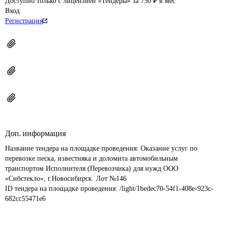
Доступно только с лицензией «Тендеры» за 750 ₽ в мес
Вход
Регистрация
Доп. информация
Название тендера на площадке проведения: 
Оказание услуг по 
перевозке песка, известняка и доломита автомобильным 
транспортом Исполнителя (Перевозчика) для нужд ООО 
«Сибстекло», г.Новосибирск. Лот №146
ID тендера на площадке проведения: 
/light/1bedec70-54f1-408e-923c-
682cc55471e6