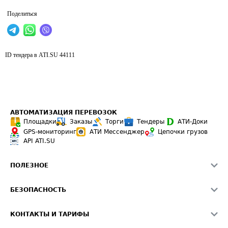
Поделиться
ID тендера в ATI.SU
44111
АВТОМАТИЗАЦИЯ ПЕРЕВОЗОК
Площадки
Заказы
Торги
Тендеры
АТИ-Доки
GPS-мониторинг
АТИ Мессенджер
Цепочки грузов
API ATI.SU
ПОЛЕЗНОЕ
Расчет расстояний
БЕЗОПАСНОСТЬ
Академия ATI.SU
ATI.SU о безопасности
Звезды ATI.SU на вашем сайте
КОНТАКТЫ И ТАРИФЫ
Памятка по проверке контрагентов
Индекс ATI.SU FTL РФ