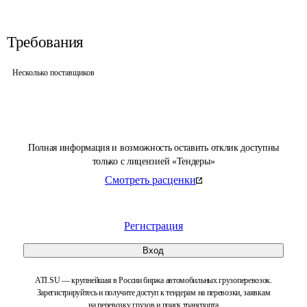
Требования
Несколько поставщиков
Полная информация и возможность оставить отклик доступны
только с лицензией «Тендеры»
Смотреть расценки
Регистрация
Вход
ATI.SU — крупнейшая в России биржа автомобильных грузоперевозок.
Зарегистрируйтесь и получите доступ к тендерам на перевозки, заявкам
на перевозку грузов и поиск транспорта