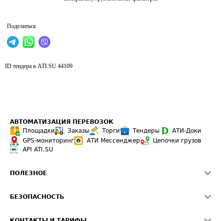
Поделиться
ID тендера в ATI.SU
44109
АВТОМАТИЗАЦИЯ ПЕРЕВОЗОК
Площадки
Заказы
Торги
Тендеры
АТИ-Доки
GPS-мониторинг
АТИ Мессенджер
Цепочки грузов
API ATI.SU
ПОЛЕЗНОЕ
Расчет расстояний
БЕЗОПАСНОСТЬ
Академия ATI.SU
ATI.SU о безопасности
Звезды ATI.SU на вашем сайте
КОНТАКТЫ И ТАРИФЫ