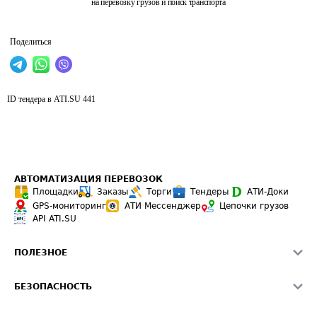
на перевозку грузов и поиск транспорта
Поделиться
ID тендера в ATI.SU
441
АВТОМАТИЗАЦИЯ ПЕРЕВОЗОК
Площадки
Заказы
Торги
Тендеры
АТИ-Доки
GPS-мониторинг
АТИ Мессенджер
Цепочки грузов
API ATI.SU
ПОЛЕЗНОЕ
Расчет расстояний
БЕЗОПАСНОСТЬ
Академия ATI.SU
ATI.SU о безопасности
Звезды ATI.SU на вашем сайте