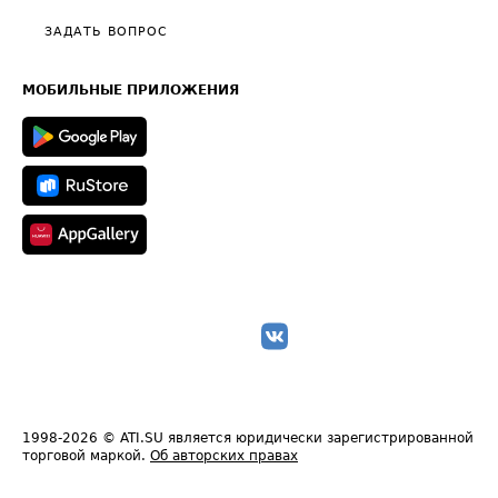
Политика конфиденциальности
Полезное по перевозкам
Общие положения
ЗАДАТЬ ВОПРОС
Часто задаваемые вопросы (FAQ)
Карта сайта
Техническая информация
МОБИЛЬНЫЕ ПРИЛОЖЕНИЯ
1998-2026
© ATI.SU является юридически зарегистрированной
торговой маркой.
Об авторских правах